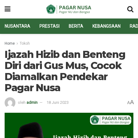
NUSANTARA
PRESTASI
BERITA
KEBANGSAAN
RAD
Home
Tokoh
Ijazah Hizib dan Benteng
Diri dari Gus Mus, Cocok
Diamalkan Pendekar
Pagar Nusa
A
oleh
admin
18 Juni 2023
A