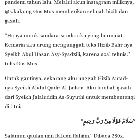
pandemi tahun lalu. Melalui akun instagram miliknya,
@s.kakung Gus Mus memberikan sebuah hizib dan
ijazah.
“Hanya untuk saudara-saudaraku yang berminat.
Kemarin aku urung mengunggah teks Hizib Bahr-nya
Syeikh Abul Hasan Asy-Syadzili, karena soal teknis.”
tulis Gus Mus
Untuk gantinya, sekarang aku unggah Hizib Autad-
nya Syeikh Abdul Qadir Al-Jailani. Aku tambah ijazah
dari Syeikh Jalaluddin As-Suyuthi untuk membentengi
diri Ini:
“سَلَامٌ قَوْلًا مِنْ رَبٍّ رَحِيمٍ”
Salãmun qaulan min Rabbin Rahiim.” Dibaca 280x.