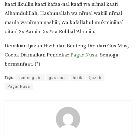
kaafi likullin kaafi kafaa-nal kaafi wa ni’mal kaafi
Alhamdulillah, Hasbunallah wa ni’mal wakiil ni’mal
maula wani’man nashiir, Wa kafallahul mukminiinal
qitaal 2x Aamiin 5x Yaa Robbal ‘Alamiin.
Demikian Ijazah Hizib dan Benteng Diri dari Gus Mus,
Cocok Diamalkan Pendekar
Pagar Nusa.
Semoga
bermanfaat. (*)
Tags:
benteng diri
gus mus
hizib
Ijazah
Pagar Nusa