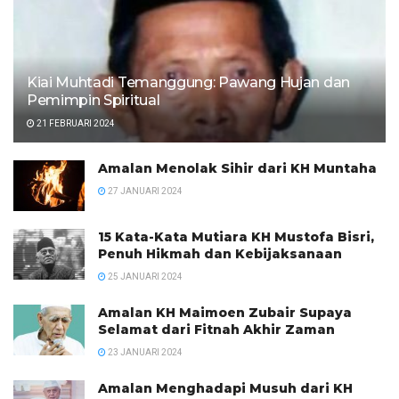
Kiai Muhtadi Temanggung: Pawang Hujan dan
Pemimpin Spiritual
21 FEBRUARI 2024
Amalan Menolak Sihir dari KH Muntaha
27 JANUARI 2024
15 Kata-Kata Mutiara KH Mustofa Bisri,
Penuh Hikmah dan Kebijaksanaan
25 JANUARI 2024
Amalan KH Maimoen Zubair Supaya
Selamat dari Fitnah Akhir Zaman
23 JANUARI 2024
Amalan Menghadapi Musuh dari KH