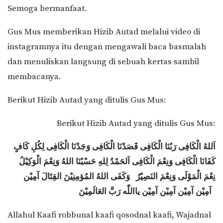
Semoga bermanfaat.
Gus Mus memberikan Hizib Autad melalui video di
instagramnya itu dengan mengawali baca basmalah
dan menuliskan langsung di sebuah kertas sambil
membacanya.
Berikut Hizib Autad yang ditulis Gus Mus:
Berikut Hizib Autad yang ditulis Gus Mus:
اَللهُ الْكَافِى رَبُنَا الْكَافِى قَصَدْنَا الْكَافِى وَجَدْنَا الْكَافِى لِكُلِ كَافٍ
كَفَانَا الْكَافِى وَنِعْمَ الْكَافِى اَلحَمْدُ لِلهِ حَسْبُنَا اللهُ وَنِعْمَ الْوَكِيْلُ
نِعْمَ الْمَوْلَى وَنِعْمَ النَصِيْرُ وَكَفَى اللهُ المُؤمِنِيْنَ القِتَالَ آمِيْن
آمِيْن آمِيْن آمِيْن آمِيْن يااللّٰه رَبَّ العَالَمِيْنَ
Allahul Kaafi robbunal kaafi qosodnal kaafi, Wajadnal