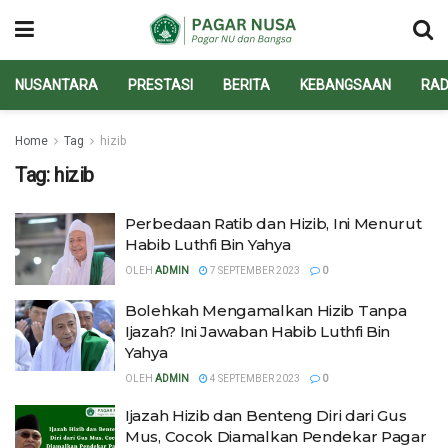
NUSANTARA
PRESTASI
BERITA
KEBANGSAAN
RAD
Home
Tag
hizib
Tag:
hizib
Perbedaan Ratib dan Hizib, Ini Menurut
Habib Luthfi Bin Yahya
OLEH
ADMIN
7 SEPTEMBER 2023
0
Bolehkah Mengamalkan Hizib Tanpa
Ijazah? Ini Jawaban Habib Luthfi Bin
Yahya
OLEH
ADMIN
4 SEPTEMBER 2023
0
Ijazah Hizib dan Benteng Diri dari Gus
Mus, Cocok Diamalkan Pendekar Pagar