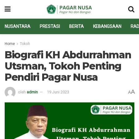
NUSANTARA
PRESTASI
BERITA
KEBANGSAAN
RAD
Home
Tokoh
Biografi KH Abdurrahman
Utsman, Tokoh Penting
Pendiri Pagar Nusa
A
oleh
admin
19 Juni 2023
A