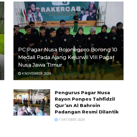
PC Pagar Nusa Bojonegoro Borong 10
Medali Pada Ajang Kejurwil VIII Pagar
Nusa Jawa Timur
4 NOVEMBER 2024
Pengurus Pagar Nusa
Rayon Ponpes Tahfidzil
Qur’an Al Bahroin
Padangan Resmi Dilantik
7 OKTOBER 2024