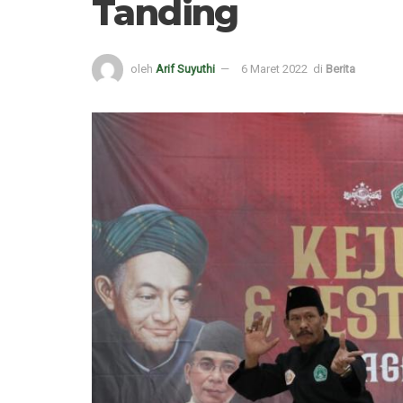
Tanding
oleh
Arif Suyuthi
6 Maret 2022
di
Berita