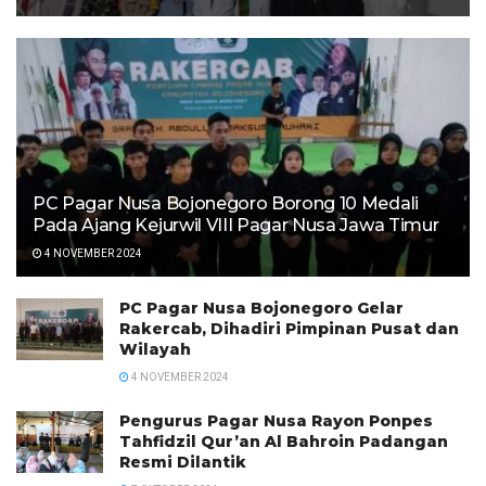
PC Pagar Nusa Bojonegoro Borong 10 Medali
Pada Ajang Kejurwil VIII Pagar Nusa Jawa Timur
4 NOVEMBER 2024
PC Pagar Nusa Bojonegoro Gelar
Rakercab, Dihadiri Pimpinan Pusat dan
Wilayah
4 NOVEMBER 2024
Pengurus Pagar Nusa Rayon Ponpes
Tahfidzil Qur’an Al Bahroin Padangan
Resmi Dilantik