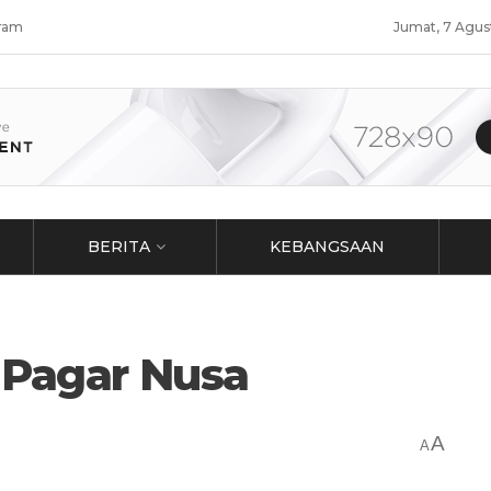
ram
Jumat, 7 Agus
BERITA
KEBANGSAAN
 Pagar Nusa
A
A