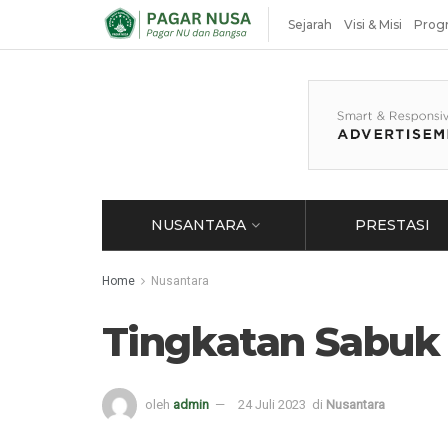
Sejarah
Visi & Misi
Prog
NUSANTARA
PRESTASI
Home
Nusantara
Tingkatan Sabuk
oleh
admin
24 Juli 2023
di
Nusantara