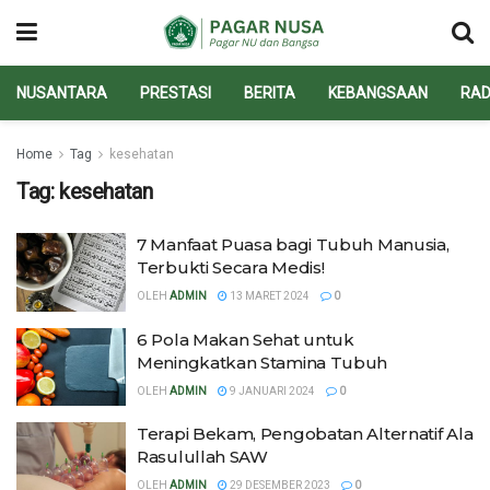
NUSANTARA
PRESTASI
BERITA
KEBANGSAAN
RAD
Home
Tag
kesehatan
Tag:
kesehatan
7 Manfaat Puasa bagi Tubuh Manusia,
Terbukti Secara Medis!
OLEH
ADMIN
13 MARET 2024
0
6 Pola Makan Sehat untuk
Meningkatkan Stamina Tubuh
OLEH
ADMIN
9 JANUARI 2024
0
Terapi Bekam, Pengobatan Alternatif Ala
Rasulullah SAW
OLEH
ADMIN
29 DESEMBER 2023
0