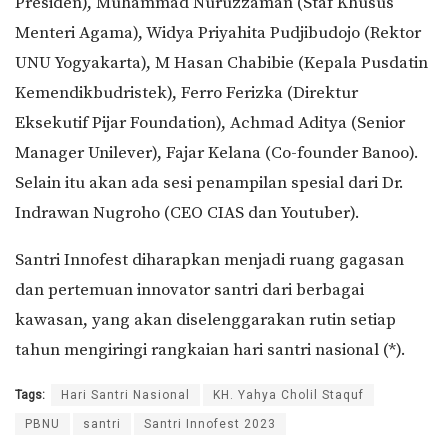
Presiden), Muhammad Nuruzzaman (Staf Khusus
Menteri Agama), Widya Priyahita Pudjibudojo (Rektor
UNU Yogyakarta), M Hasan Chabibie (Kepala Pusdatin
Kemendikbudristek), Ferro Ferizka (Direktur
Eksekutif Pijar Foundation), Achmad Aditya (Senior
Manager Unilever), Fajar Kelana (Co-founder Banoo).
Selain itu akan ada sesi penampilan spesial dari Dr.
Indrawan Nugroho (CEO CIAS dan Youtuber).
Santri Innofest diharapkan menjadi ruang gagasan
dan pertemuan innovator santri dari berbagai
kawasan, yang akan diselenggarakan rutin setiap
tahun mengiringi rangkaian hari santri nasional (*).
Tags:
Hari Santri Nasional
KH. Yahya Cholil Staquf
PBNU
santri
Santri Innofest 2023