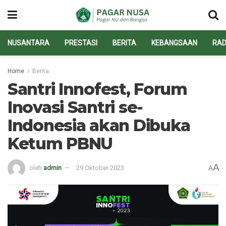
NUSANTARA
PRESTASI
BERITA
KEBANGSAAN
RAD
Home
Berita
Santri Innofest, Forum
Inovasi Santri se-
Indonesia akan Dibuka
Ketum PBNU
A
oleh
admin
29 Oktober 2023
A