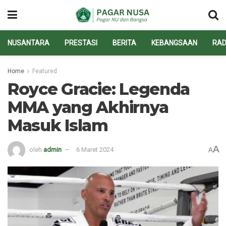
NUSANTARA
PRESTASI
BERITA
KEBANGSAAN
RAD
Home
Featured
Royce Gracie: Legenda
MMA yang Akhirnya
Masuk Islam
A
oleh
admin
6 Maret 2024
A