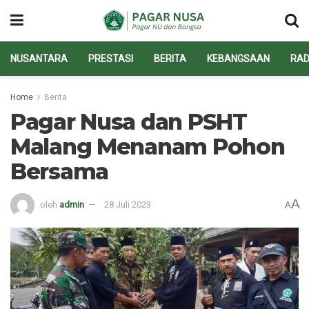
NUSANTARA
PRESTASI
BERITA
KEBANGSAAN
RAD
Home
Berita
Pagar Nusa dan PSHT
Malang Menanam Pohon
Bersama
A
oleh
admin
28 Juli 2023
A