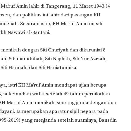
Ma’ruf Amin lahir di Tangerang, 11 Maret 1943 (4
sen, dan politikus ini lahir dari pasangan KH
oenah. Secara nasab, KH Ma’ruf Amin masih
ekh Nawawi al-Bantani.
 menikah dengan Siti Churiyah dan dikaruniai 8
fah, Siti mamduhah, Siti Najihah, Siti Nur Azizah,
ti Hannah, dan Siti Haniatunnisa.
a, istri KH Ma’ruf Amin mendapat ujian berupa
, ia kemudian wafat setelah 49 tahun pernikahan
 KH Ma’ruf Amin menikahi seorang janda dengan dua
dayani. Ia merupakan aparatur sipil negara pada
995-2019) yang menjanda setelah suaminya, Bansdin