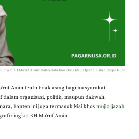
i Singkat KH Ma’ruf Amin: Salah Satu Kiai Khos Mujiz Ijazah Kubro Pagar Nusa
ruf Amin tentu tidak asing bagi masyarakat
if dalam organisasi, politik, maupun dakwah.
ra, Banten ini juga termasuk kiai khos
mujiz ijazah
ografi singkat KH Ma’ruf Amin.