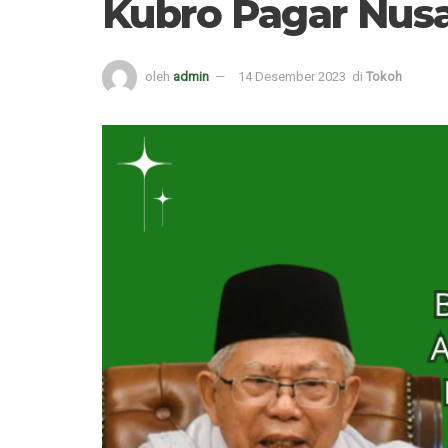
Kubro Pagar Nus
oleh
admin
14 Desember 2023
di
Tokoh