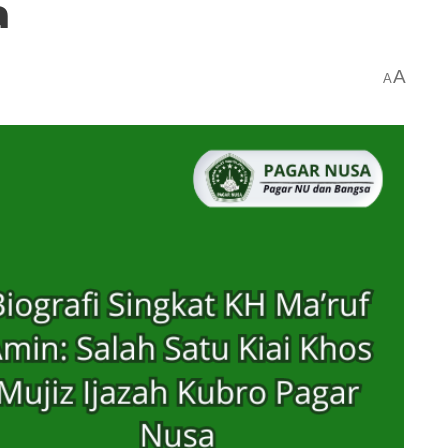
a
A
A