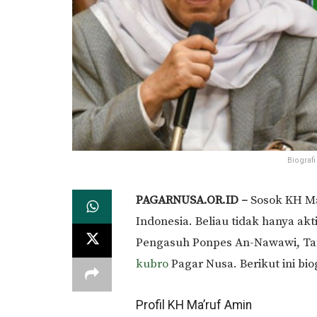
Biograf
PAGARNUSA.OR.ID –
Sosok KH Ma’
Indonesia. Beliau tidak hanya akt
Pengasuh Ponpes An-Nawawi, Tana
kubro
Pagar Nusa. Berikut ini bi
Profil KH Ma’ruf Amin