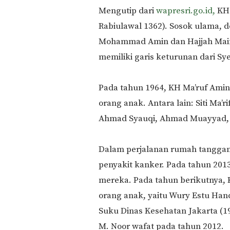
Mengutip dari
wapresri.go.id,
KH 
Rabiulawal 1362). Sosok ulama, do
Mohammad Amin dan Hajjah Maim
memiliki garis keturunan dari Sy
Pada tahun 1964, KH Ma’ruf Amin
orang anak. Antara lain: Siti Ma’ri
Ahmad Syauqi, Ahmad Muayyad, Si
Dalam perjalanan rumah tanggany
penyakit kanker. Pada tahun 2013
mereka. Pada tahun berikutnya,
orang anak, yaitu Wury Estu Han
Suku Dinas Kesehatan Jakarta (1
M. Noor wafat pada tahun 2012.