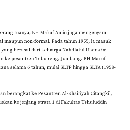
i orang tuanya, KH Ma’ruf Amin juga mengenyam
al maupun non-formal. Pada tahun 1955, ia masuk
yang berasal dari keluarga Nahdlatul Ulama ini
n ke pesantren Tebuireng, Jombang. KH Ma’ruf
ana selama 6 tahun, mulai SLTP hingga SLTA (1958-
ian berangkat ke Pesantren Al-Khairiyah Citangkil,
skan ke jenjang strata 1 di Fakultas Ushuluddin