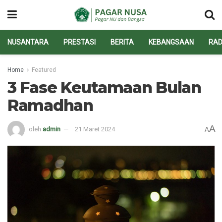
NUSANTARA
PRESTASI
BERITA
KEBANGSAAN
RAD
Home
Featured
3 Fase Keutamaan Bulan
Ramadhan
A
oleh
admin
21 Maret 2024
A