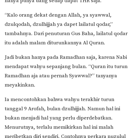
hanya punya uang setiap dapat THR saja.
“Kalo orang dekat dengan Allah, ya syawwal,
dzulqodah, dzulhijjah ya dapet lailatul qodar,”
tambahnya. Dari penuturan Gus Baha, lailatul qodar
itu adalah malam diturunkannya Al Quran.
Jadi bukan hanya pada Ramadhan saja, karena Nabi
mendapat wahyu sepanjang bulan. “Quran itu turun
Ramadhan aja atau pernah Syawwal?” tanyanya
meyakinkan.
Ia mencontohkan bahwa wahyu terakhir turun
tanggal 9 Arofah, bulan dzulhijjah. Namun hal ini
bukan menjadi hal yang perlu diperdebatkan.
Menurutnya, terlalu memikirkan hal ini malah
meribetkan diri sendiri. Contohnya perkara nuzulul