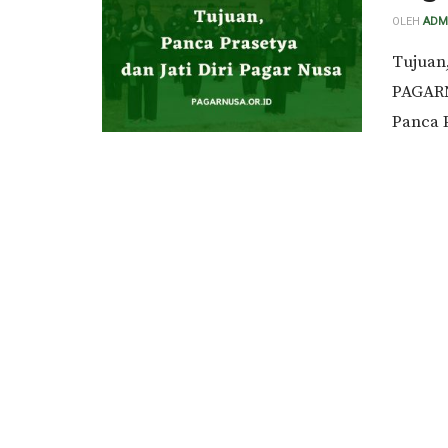
OLEH
ADM
Tujuan,
PAGARN
Panca P