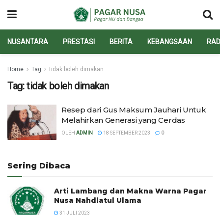
NUSANTARA
PRESTASI
BERITA
KEBANGSAAN
RAD
Home
Tag
tidak boleh dimakan
Tag:
tidak boleh dimakan
Resep dari Gus Maksum Jauhari Untuk
Melahirkan Generasi yang Cerdas
OLEH
ADMIN
18 SEPTEMBER 2023
0
Sering Dibaca
Arti Lambang dan Makna Warna Pagar
Nusa Nahdlatul Ulama
31 JULI 2023