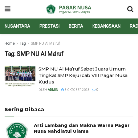
NUSANTARA
PRESTASI
BERITA
KEBANGSAAN
RAD
Home
Tag
SMP NU Al Ma'ruf
Tag:
SMP NU Al Ma’ruf
SMP NU Al Ma’ruf Sabet Juara Umum
Tingkat SMP Kejurcab VIII Pagar Nusa
Kudus
OLEH
ADMIN
3 OKTOBER 2023
0
Sering Dibaca
Arti Lambang dan Makna Warna Pagar
Nusa Nahdlatul Ulama