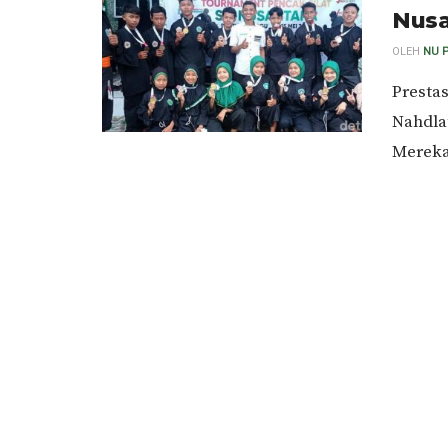
Nusa
OLEH
NU 
Prestas
Nahdla
Mereka