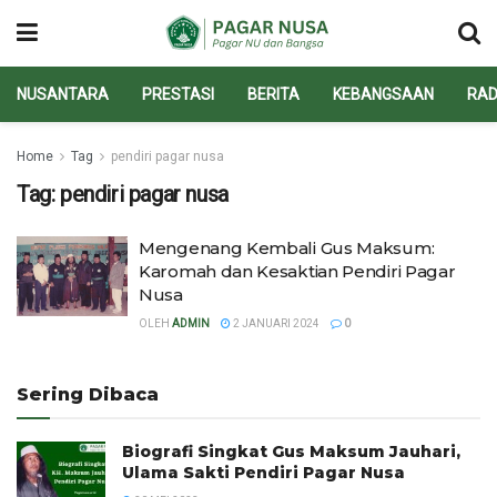
NUSANTARA
PRESTASI
BERITA
KEBANGSAAN
RAD
Home
Tag
pendiri pagar nusa
Tag:
pendiri pagar nusa
Mengenang Kembali Gus Maksum:
Karomah dan Kesaktian Pendiri Pagar
Nusa
OLEH
ADMIN
2 JANUARI 2024
0
Sering Dibaca
Biografi Singkat Gus Maksum Jauhari,
Ulama Sakti Pendiri Pagar Nusa