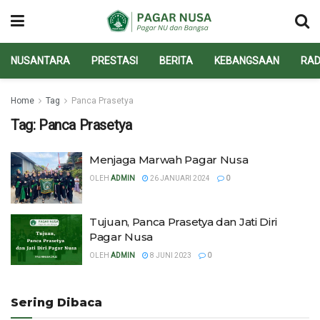
NUSANTARA
PRESTASI
BERITA
KEBANGSAAN
RAD
Home
Tag
Panca Prasetya
Tag:
Panca Prasetya
Menjaga Marwah Pagar Nusa
OLEH
ADMIN
26 JANUARI 2024
0
Tujuan, Panca Prasetya dan Jati Diri
Pagar Nusa
OLEH
ADMIN
8 JUNI 2023
0
Sering Dibaca