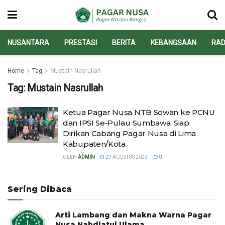
NUSANTARA
PRESTASI
BERITA
KEBANGSAAN
RAD
Home
Tag
Mustain Nasrullah
Tag:
Mustain Nasrullah
Ketua Pagar Nusa NTB Sowan ke PCNU
dan IPSI Se-Pulau Sumbawa, Siap
Dirikan Cabang Pagar Nusa di Lima
Kabupaten/Kota
OLEH
ADMIN
29 AGUSTUS 2023
0
Sering Dibaca
Arti Lambang dan Makna Warna Pagar
Nusa Nahdlatul Ulama