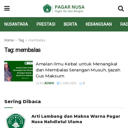
NUSANTARA
PRESTASI
BERITA
KEBANGSAAN
RAD
Home
Tag
membalas
Tag:
membalas
Amalan Ilmu Kebal untuk Menangkal
dan Membalas Serangan Musuh, Ijazah
Gus Maksum
OLEH
ADMIN
2 JUNI 2023
0
Sering Dibaca
Arti Lambang dan Makna Warna Pagar
Nusa Nahdlatul Ulama