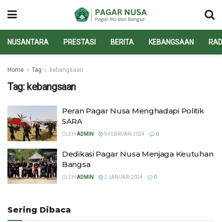
NUSANTARA
PRESTASI
BERITA
KEBANGSAAN
RAD
Home
Tag
kebangsaan
Tag:
kebangsaan
Peran Pagar Nusa Menghadapi Politik
SARA
OLEH
ADMIN
9 FEBRUARI 2024
0
Dedikasi Pagar Nusa Menjaga Keutuhan
Bangsa
OLEH
ADMIN
2 JANUARI 2024
0
Sering Dibaca