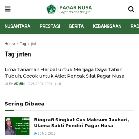
NUSANTARA
PRESTASI
BERITA
KEBANGSAAN
RAD
Home
Tag
jinten
Tag:
jinten
Lima Tanaman Herbal untuk Menjaga Daya Tahan
Tubuh, Cocok untuk Atlet Pencak Silat Pagar Nusa
OLEH
ADMIN
25 APRIL 2024
0
Sering Dibaca
Biografi Singkat Gus Maksum Jauhari,
Ulama Sakti Pendiri Pagar Nusa
30 MEI 2023