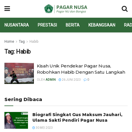
NUSANTARA
PRESTASI
BERITA
KEBANGSAAN
RAD
Home
Tag
Habib
Tag:
Habib
Kisah Unik Pendekar Pagar Nusa,
Robohkan Habib Dengan Satu Langkah
OLEH
ADMIN
26 JUNI 2023
0
Sering Dibaca
Biografi Singkat Gus Maksum Jauhari,
Ulama Sakti Pendiri Pagar Nusa
30 MEI 2023