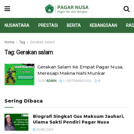
NUSANTARA
PRESTASI
BERITA
KEBANGSAAN
RAD
Home
Tag
Gerakan salam
Tag:
Gerakan salam
Gerakan Salam Ke Empat Pagar Nusa,
Meresapi Makna Nahi Munkar
OLEH
ADMIN
11 SEPTEMBER 2023
0
Sering Dibaca
Biografi Singkat Gus Maksum Jauhari,
Ulama Sakti Pendiri Pagar Nusa
30 MEI 2023