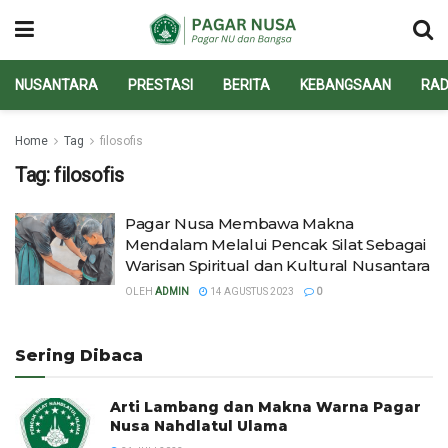
NUSANTARA
PRESTASI
BERITA
KEBANGSAAN
RAD
Home
Tag
filosofis
Tag:
filosofis
Pagar Nusa Membawa Makna
Mendalam Melalui Pencak Silat Sebagai
Warisan Spiritual dan Kultural Nusantara
OLEH
ADMIN
14 AGUSTUS 2023
0
Sering Dibaca
Arti Lambang dan Makna Warna Pagar
Nusa Nahdlatul Ulama