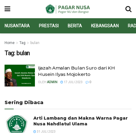
NUSANTARA
PRESTASI
BERITA
KEBANGSAAN
RAD
Home
Tag
bulan
Tag:
bulan
Ijazah Amalan Bulan Suro dari KH
Husein Ilyas Mojokerto
OLEH
ADMIN
17 JULI 2023
0
Sering Dibaca
Arti Lambang dan Makna Warna Pagar
Nusa Nahdlatul Ulama
31 JULI 2023