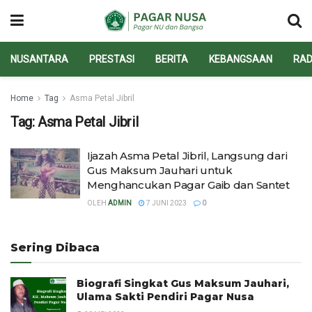
NUSANTARA
PRESTASI
BERITA
KEBANGSAAN
RAD
Home
Tag
Asma Petal Jibril
Tag:
Asma Petal Jibril
Ijazah Asma Petal Jibril, Langsung dari
Gus Maksum Jauhari untuk
Menghancukan Pagar Gaib dan Santet
OLEH
ADMIN
7 JUNI 2023
0
Sering Dibaca
Biografi Singkat Gus Maksum Jauhari,
Ulama Sakti Pendiri Pagar Nusa