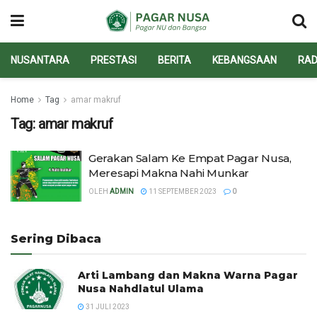
NUSANTARA
PRESTASI
BERITA
KEBANGSAAN
RAD
Home
Tag
amar makruf
Tag:
amar makruf
Gerakan Salam Ke Empat Pagar Nusa,
Meresapi Makna Nahi Munkar
OLEH
ADMIN
11 SEPTEMBER 2023
0
Sering Dibaca
Arti Lambang dan Makna Warna Pagar
Nusa Nahdlatul Ulama
31 JULI 2023