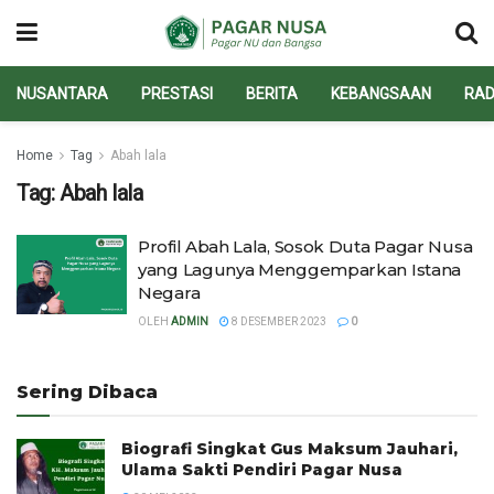
NUSANTARA
PRESTASI
BERITA
KEBANGSAAN
RAD
Home
Tag
Abah lala
Tag:
Abah lala
Profil Abah Lala, Sosok Duta Pagar Nusa
yang Lagunya Menggemparkan Istana
Negara
OLEH
ADMIN
8 DESEMBER 2023
0
Sering Dibaca
Biografi Singkat Gus Maksum Jauhari,
Ulama Sakti Pendiri Pagar Nusa