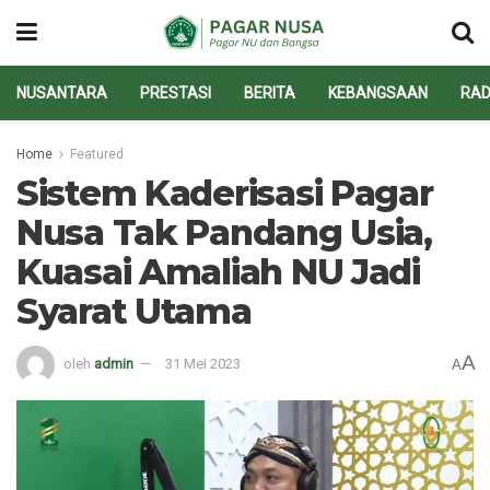
NUSANTARA
PRESTASI
BERITA
KEBANGSAAN
RAD
Home
Featured
Sistem Kaderisasi Pagar
Nusa Tak Pandang Usia,
Kuasai Amaliah NU Jadi
Syarat Utama
A
oleh
admin
31 Mei 2023
A