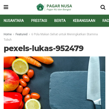
NUSANTARA
PRESTASI
BERITA
KEBANGSAAN
RAD
Home
Featured
6 Pola Makan Sehat untuk Meningkatkan Stamina
Tubuh
pexels-lukas-952479