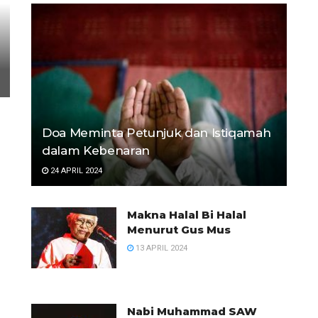
Doa Meminta Petunjuk dan Istiqamah
dalam Kebenaran
24 APRIL 2024
Makna Halal Bi Halal
Menurut Gus Mus
13 APRIL 2024
Nabi Muhammad SAW