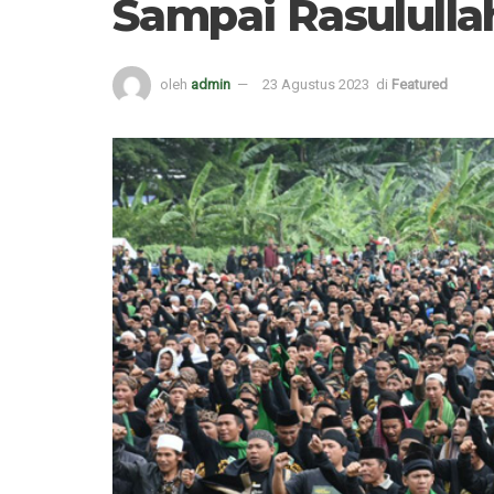
Sampai Rasulull
oleh
admin
23 Agustus 2023
di
Featured