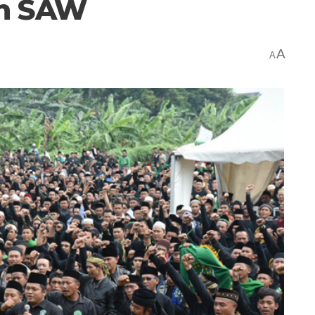
ah SAW
A
A