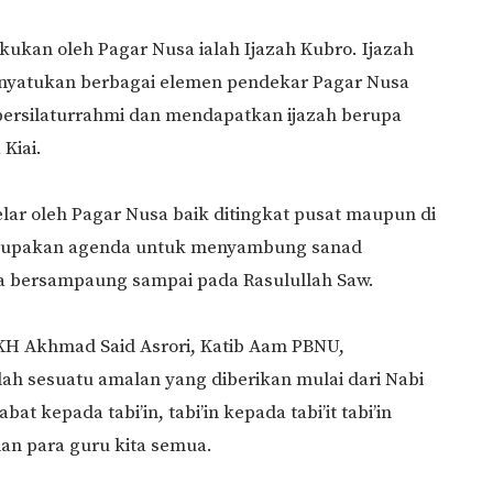
akukan oleh Pagar Nusa ialah Ijazah Kubro. Ijazah
nyatukan berbagai elemen pendekar Pagar Nusa
 bersilaturrahmi dan mendapatkan ijazah berupa
 Kiai.
elar oleh Pagar Nusa baik ditingkat pusat maupun di
erupakan agenda untuk menyambung sanad
ga bersampaung sampai pada Rasulullah Saw.
KH Akhmad Said Asrori, Katib Aam PBNU,
h sesuatu amalan yang diberikan mulai dari Nabi
kepada tabi’in, tabi’in kepada tabi’it tabi’in
dan para guru kita semua.