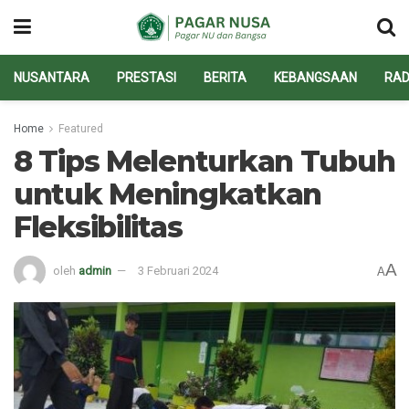
NUSANTARA
PRESTASI
BERITA
KEBANGSAAN
RAD
Home
Featured
8 Tips Melenturkan Tubuh
untuk Meningkatkan
Fleksibilitas
A
oleh
admin
3 Februari 2024
A