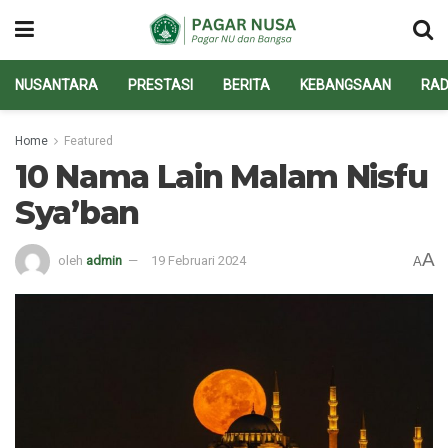
NUSANTARA
PRESTASI
BERITA
KEBANGSAAN
RAD
Home
Featured
10 Nama Lain Malam Nisfu
Sya’ban
A
oleh
admin
19 Februari 2024
A