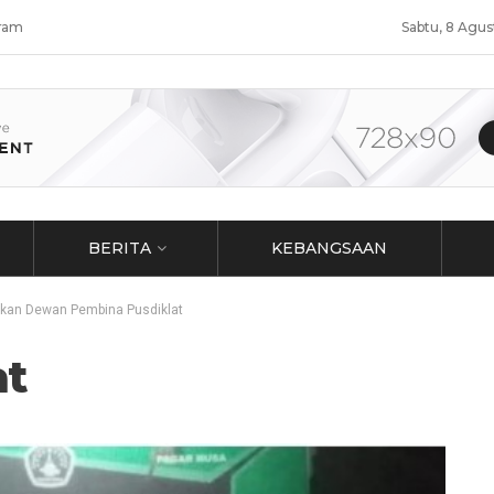
ram
Sabtu, 8 Agu
BERITA
KEBANGSAAN
hkan Dewan Pembina Pusdiklat
at