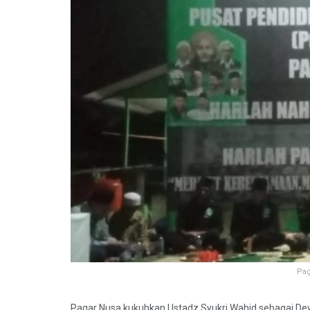
Pag
Pagar Nusa kukuhkan Ustadz Syukri Wahid sebagai De