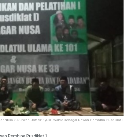
ar Nusa kukuhkan Ustadz Syukri Wahid sebagai Dewan Pembina Pusdiklat 1
wan Pembina Pusdiklat 1