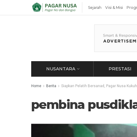
Sejarah
Visi & Misi
Prog
NUSANTARA
PRESTASI
Home
Berita
Siapkan Pelatih Bersanad, Pagar Nusa Kuku
pembina pusdikl