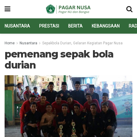
NUSANTARA
PRESTASI
BERITA
KEBANGSAAN
RAD
Home
Nusantara
Sepakbola Durian, Gelaran Kegiatan Pagar Nusa
pemenang sepak bola
durian