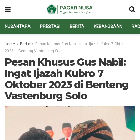
NUSANTARA
PRESTASI
BERITA
KEBANGSAAN
RAD
Home
Berita
Pesan Khusus Gus Nabil: Ingat Ijazah Kubro 7 Oktober
2023 di Benteng Vastenburg Solo
Pesan Khusus Gus Nabil:
Ingat Ijazah Kubro 7
Oktober 2023 di Benteng
Vastenburg Solo