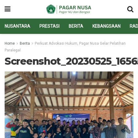
NUSANTARA
PRESTASI
BERITA
KEBANGSAAN
RAD
Home
Berita
Perkuat Advokasi Hukum, Pagar Nusa Gelar Pelatihan
Paralegal
Screenshot_20230525_165