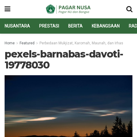
NUSANTARA
PRESTASI
BERITA
KEBANGSAAN
RAD
Home
Featured
Perbedaan Mukjizat, Karomah, Maunah, dan Irhas
pexels-barnabas-davoti-
19778030