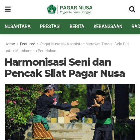
NUSANTARA
PRESTASI
BERITA
KEBANGSAAN
RAD
Home
Featured
Pagar Nusa NU Konsisten Merawat Tradisi Bela Diri
untuk Membangun Peradaban
Harmonisasi Seni dan
Pencak Silat Pagar Nusa