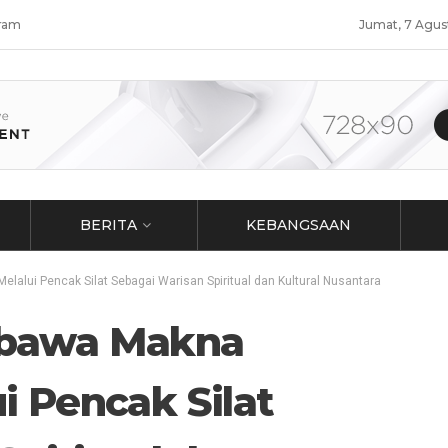
ram
Jumat, 7 Agus
BERITA
KEBANGSAAN
lui Pencak Silat Sebagai Warisan Spiritual dan Kultural Nusantara
bawa Makna
 Pencak Silat