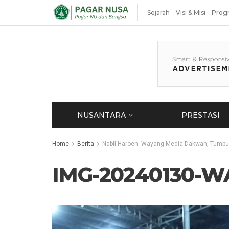
Sejarah
Visi & Misi
Prog
NUSANTARA
PRESTASI
Home
Berita
Nabil Haroen: Wayang Media Dakwah, Tumbu
IMG-20240130-W