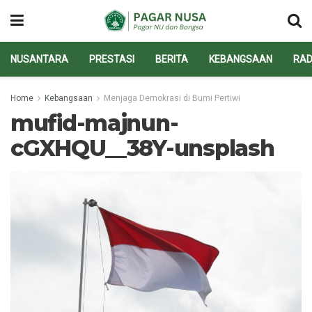
NUSANTARA
PRESTASI
BERITA
KEBANGSAAN
RAD
Home
Kebangsaan
Menjaga Demokrasi di Bumi Pertiwi
mufid-majnun-
cGXHQU__38Y-unsplash