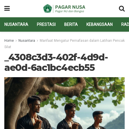
NUSANTARA
PRESTASI
BERITA
KEBANGSAAN
RAD
Home
Nusantara
Manfaat Mengatur Pernafasan dalam Latihan Pencak
Silat
_4308c3d3-402f-4d9d-
ae0d-6ac1bc4ecb55