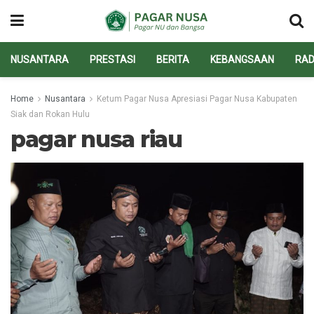
NUSANTARA
PRESTASI
BERITA
KEBANGSAAN
RAD
Home
Nusantara
Ketum Pagar Nusa Apresiasi Pagar Nusa Kabupaten
Siak dan Rokan Hulu
pagar nusa riau