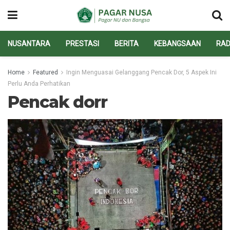
NUSANTARA
PRESTASI
BERITA
KEBANGSAAN
RAD
Home
Featured
Ingin Menguasai Gelanggang Pencak Dor, 5 Aspek Ini
Perlu Anda Perhatikan
Pencak dorr