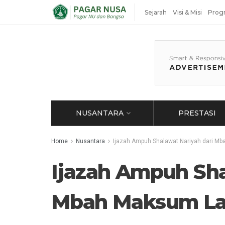
Sejarah
Visi & Misi
Prog
NUSANTARA
PRESTASI
Home
Nusantara
Ijazah Ampuh Shalawat Nariyah dari 
Ijazah Ampuh Sha
Mbah Maksum L