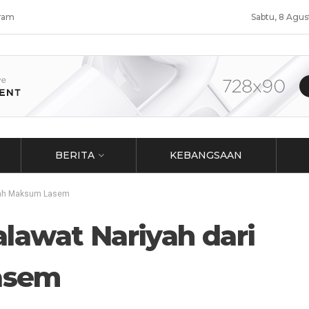
ram
Sabtu, 8 Agu
BERITA
KEBANGSAAN
Mbah Maksum Lasem
lawat Nariyah dari
asem