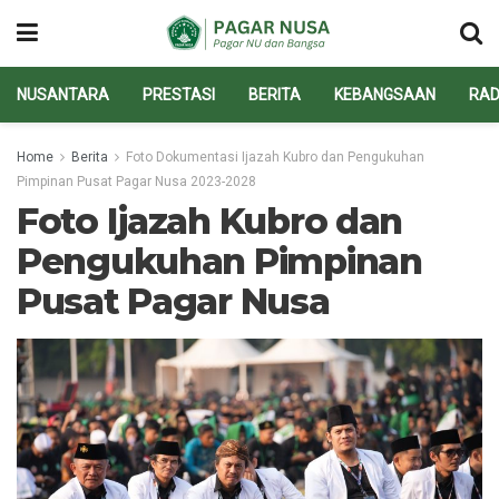
NUSANTARA
PRESTASI
BERITA
KEBANGSAAN
RAD
Home
Berita
Foto Dokumentasi Ijazah Kubro dan Pengukuhan
Pimpinan Pusat Pagar Nusa 2023-2028
Foto Ijazah Kubro dan
Pengukuhan Pimpinan
Pusat Pagar Nusa