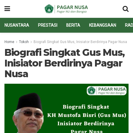
NUSANTARA
PRESTASI
BERITA
KEBANGSAAN
RAD
Home
Tokoh
Biografi Singkat Gus Mus, Inisiator Berdirinya Pagar Nusa
Biografi Singkat Gus Mus,
Inisiator Berdirinya Pagar
Nusa